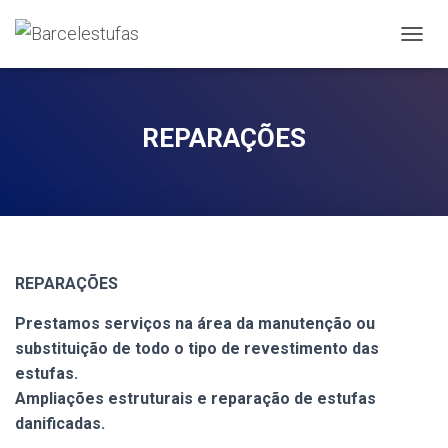
A
L
T
E
R
REPARAÇÕES
N
A
R
A
N
A
V
E
REPARAÇÕES
G
A
Prestamos serviços na área da manutenção ou
Ç
substituição de todo o tipo de revestimento das
Ã
estufas.
O
Ampliações estruturais e reparação de estufas
danificadas.