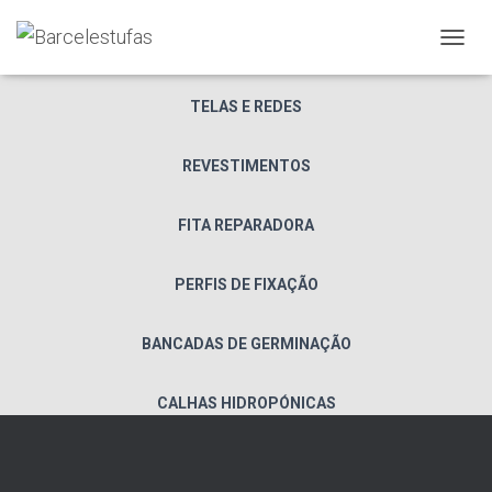
PORTAS SECCIONADAS
A
L
T
TELAS E REDES
E
R
N
REVESTIMENTOS
A
R
A
FITA REPARADORA
N
A
PERFIS DE FIXAÇÃO
V
E
G
BANCADAS DE GERMINAÇÃO
A
Ç
Ã
CALHAS HIDROPÓNICAS
O