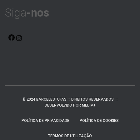
Siga
-nos
F
I
A
N
C
S
E
T
B
A
O
G
© 2024 BARCELESTUFAS ::: DIREITOS RESERVADOS :::
O
R
DESENVOLVIDO POR MEDIA+
K
A
POLÍTICA DE PRIVACIDADE
POLÍTICA DE COOKIES
M
TERMOS DE UTILIZAÇÃO