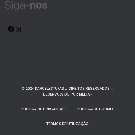
Siga
-nos
F
I
A
N
C
S
E
T
B
A
O
G
© 2024 BARCELESTUFAS ::: DIREITOS RESERVADOS :::
O
R
DESENVOLVIDO POR MEDIA+
K
A
POLÍTICA DE PRIVACIDADE
POLÍTICA DE COOKIES
M
TERMOS DE UTILIZAÇÃO