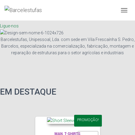
Bem-vindos
A
L
Ligue-nos
T
E
R
Barcelestufas, Unipessoal, Lda. com sede em Vila Frescaínha S. Pedro,
N
Barcelos, especializada na comercialização, fabricação, montagem e
A
reparação de estruturas para o setor agrícolas e industriais
R
A
N
A
V
E
EM DESTAQUE
G
A
Ç
Ã
O
PROMOÇÃO!
MAN
T-SHIRTS