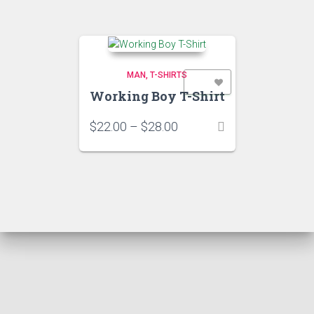
MAN
T-SHIRTS
ADD TO WISHLIST
Working Boy T-Shirt
Price
$
22.00
–
$
28.00
range:
$22.00
through
$28.00