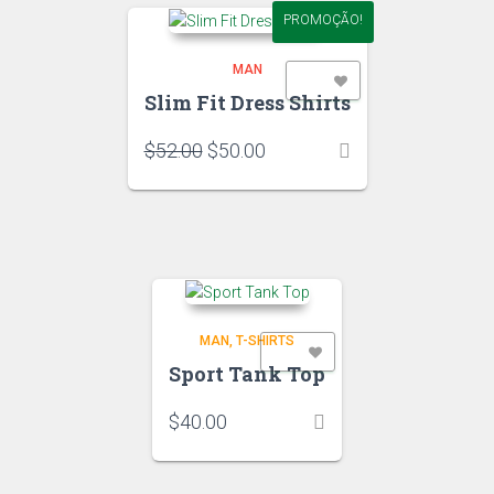
PROMOÇÃO!
MAN
ADD TO WISHLIST
Slim Fit Dress Shirts
O
O
$
52.00
$
50.00
preço
preço
original
atual
era:
é:
$52.00.
$50.00.
MAN
T-SHIRTS
ADD TO WISHLIST
Sport Tank Top
$
40.00