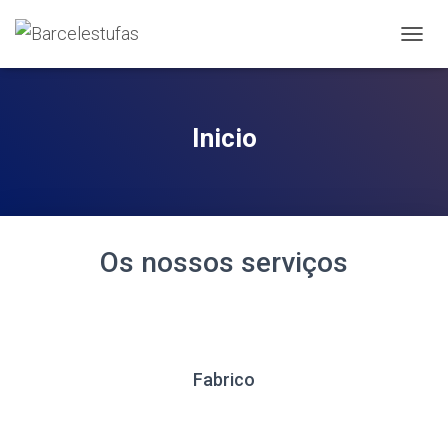
A
L
T
E
R
Inicio
N
A
R
A
N
A
Os nossos serviços
V
E
G
A
Ç
Ã
O
Fabrico